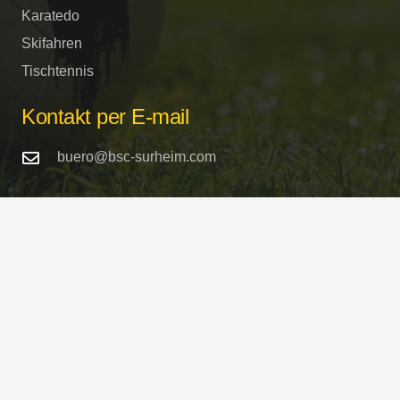
Karatedo
Skifahren
Tischtennis
Kontakt per E-mail
buero@bsc-surheim.com
Sportstätten
Turnhalle und Sportplätze
Schulstrasse / Freilassinger Strasse
in 83416 Saaldorf-Surheim
Copyright © 2023 BSC-Surheim 1946 e.V. Alle
Rechte vorbehalten.