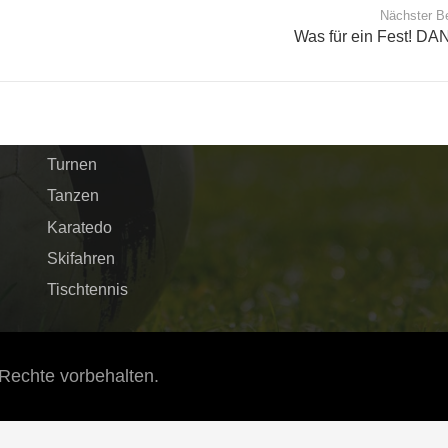
Nächster Be
Was für ein Fest! DA
Schnellnavigation
Verein
Fussball
Turnen
Tanzen
Karatedo
Skifahren
Tischtennis
Rechte vorbehalten.