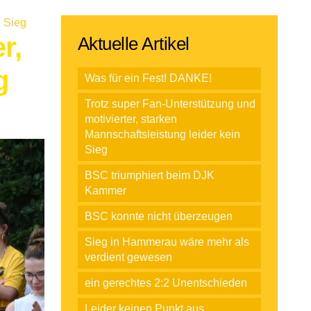
n Sieg
r,
Aktuelle Artikel
g
Was für ein Fest! DANKE!
Trotz super Fan-Unterstützung und
motivierter, starken
Mannschaftsleistung leider kein
Sieg
BSC triumphiert beim DJK
Kammer
BSC konnte nicht überzeugen
Sieg in Hammerau wäre mehr als
verdient gewesen
ein gerechtes 2:2 Unentschieden
Leider keinen Punkt aus