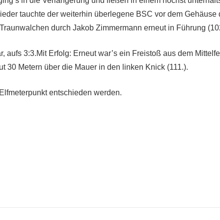
, ging’s in die Verlängerung und ließen in einem höchst unterha
wieder tauchte der weiterhin überlegene BSC vor dem Gehäuse
g Traunwalchen durch Jakob Zimmermann erneut in Führung (102
 aufs 3:3.Mit Erfolg: Erneut war’s ein Freistoß aus dem Mittelfe
t 30 Metern über die Mauer in den linken Knick (111.).
Elfmeterpunkt entschieden werden.