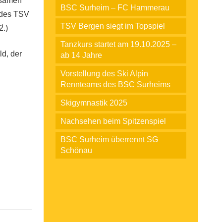
ltsamen
BSC Surheim – FC Hammerau
 des TSV
TSV Bergen siegt im Topspiel
́.)
Tanzkurs startet am 19.10.2025 –
ld, der
ab 14 Jahre
Vorstellung des Ski Alpin
Rennteams des BSC Surheims
Skigymnastik 2025
Nachsehen beim Spitzenspiel
BSC Surheim überrennt SG
Schönau