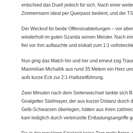
entschied das Duell jedoch für sich. Nach einer we
Zimmermann ideal per Querpass bedient, und der TSV-
Der Weckruf für beide Offensivabteilungen – vor alle
wiederholt im guten Szanda seinen Meister. Nach ei
frei vor ihm auftauchte und eiskalt zum 1:1 vollstreckt
Nun ging das Match hin und her und erneut zog Traun
Maximilian Michallik aus rund 35 Metern ein Herz un
aufs kurze Eck zur 2:1-Halbzeitführung.
Zwei Minuten nach dem Seitenwechsel tankte sich 
Goalgetter Stallmayer, der aus kurzer Distanz durch 
Gelb-Schwarzen überlegen, hätten aus ihren zahlre
kam lediglich durch vereinzelte Entlastungsangriffe g