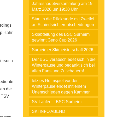
Jahreshauptversammlung am 19.
März 2026 um 19:30 Uhr
Start in die Rückrunde mit Zweifel
an Schiedsrichterentscheidungen
erdings
lip Hahn
Skiabteilung des BSC Surheim
gewinnt Geno Cup 2026
Surheimer Skimeisterschaft 2026
h
Der BSC verabschiedet sich in die
Versuch
Winterpause und bedankt sich bei
allen Fans und Zuschauern!
letztes Heimspiel vor der
ediente
Winterpause endet mit einem
ren die
Unentschieden gegen Kammer
r TSV
SV Laufen – BSC Surheim
SKI INFO ABEND