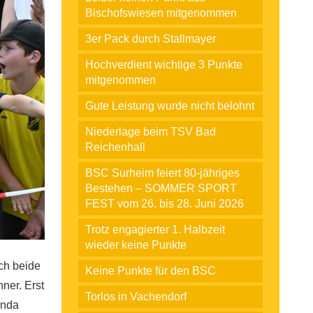
Bischofswiesen mitgenommen
3er Pack durch Stallmayer
Hochverdient wichtige 3 Punkte
mitgenommen
Gute Leistung wurde nicht belohnt
Niederlage beim TSV Bad
Reichenhall
BSC Surheim feiert 80-jähriges
Bestehen – SOMMER SPORT
FEST vom 26. bis 28. Juni 2026
Trotz engagierter 1. Halbzeit
wieder keine Punkte
ich beide
Keine Punkte für den BSC
ner. Erst
Torlos in Vachendorf
anda