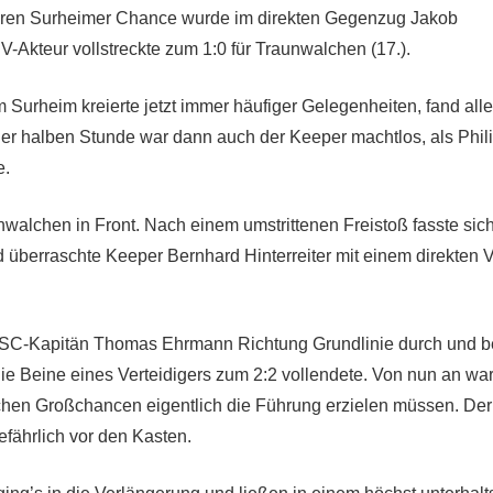
iteren Surheimer Chance wurde im direkten Gegenzug Jakob
Akteur vollstreckte zum 1:0 für Traunwalchen (17.).
m Surheim kreierte jetzt immer häufiger Gelegenheiten, fand all
ner halben Stunde war dann auch der Keeper machtlos, als Phi
e.
walchen in Front. Nach einem umstrittenen Freistoß fasste sic
d überraschte Keeper Bernhard Hinterreiter mit einem direkten 
BSC-Kapitän Thomas Ehrmann Richtung Grundlinie durch und b
die Beine eines Verteidigers zum 2:2 vollendete. Von nun an wa
ichen Großchancen eigentlich die Führung erzielen müssen. De
efährlich vor den Kasten.