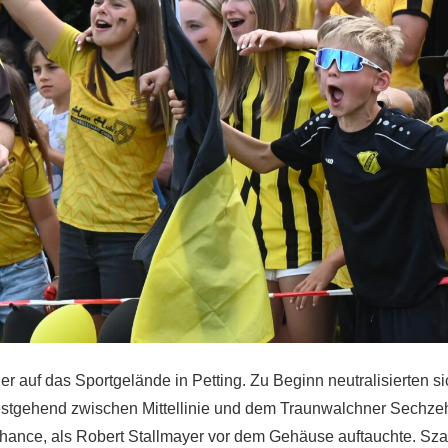
 auf das Sportgelände in Petting. Zu Beginn neutralisierten s
tgehend zwischen Mittellinie und dem Traunwalchner Sechzeh
 Chance, als Robert Stallmayer vor dem Gehäuse auftauchte. Sz