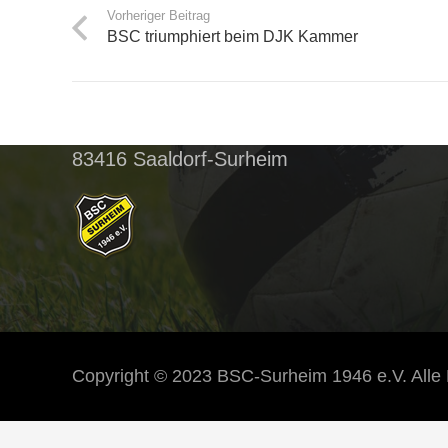
Vorheriger Beitrag
BSC triumphiert beim DJK Kammer
BSC Surheim
Postanschrift:
Spitzauer Wiese 12
83416 Saaldorf-Surheim
Copyright © 2023 BSC-Surheim 1946 e.V. Alle 