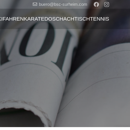
buero@bsc-surheim.com
KIFAHREN
KARATEDO
SCHACH
TISCHTENNIS