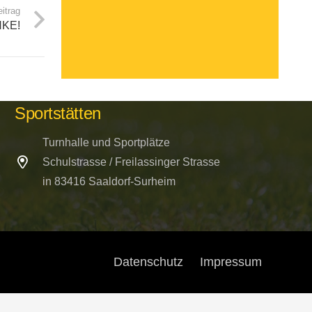
itrag
NKE!
Kontakt per E-mail
buero@bsc-surheim.com
Sportstätten
Turnhalle und Sportplätze
Schulstrasse / Freilassinger Strasse
in 83416 Saaldorf-Surheim
Datenschutz
Impressum