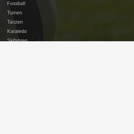
Fussball
Turnen
Tanzen
Karatedo
Skifahren
Tischtennis
Kontakt per E-mail
buero@bsc-surheim.com
Sportstätten
Turnhalle und Sportplätze
Schulstrasse / Freilassinger Strasse
in 83416 Saaldorf-Surheim