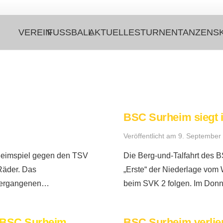
VEREIN
FUSSBALL
AKTUELLES
TURNEN
TANZEN
S
BSC Surheim siegt 
Veröffentlicht am
9. September
s Heimspiel gegen den TSV
Die Berg-und-Talfahrt des BS
Räder. Das
„Erste“ der Niederlage vom
 vergangenen…
beim SVK 2 folgen. Im Donn
n BSC Surheim
BSC Surheim verlier