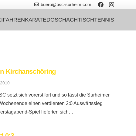
buero@bsc-surheim.com
KIFAHREN
KARATEDO
SCHACH
TISCHTENNIS
in Kirchanschöring
 2010
C setzt sich vorerst fort und so lässt die Surheimer
 Wochenende einen verdienten 2:0 Auswärtssieg
erstagabend-Spiel lieferten sich…
t 0:3