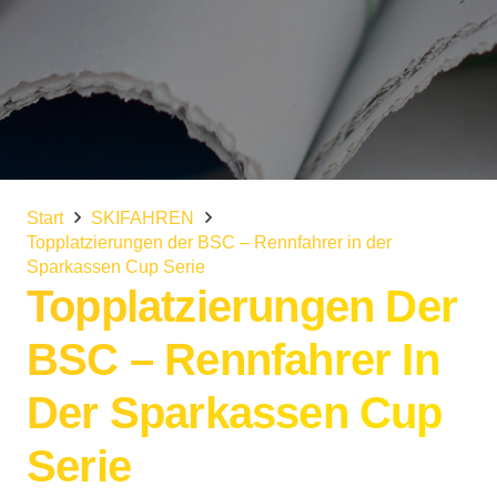
Start
SKIFAHREN
Topplatzierungen der BSC – Rennfahrer in der
Sparkassen Cup Serie
Topplatzierungen Der
BSC – Rennfahrer In
Der Sparkassen Cup
Serie