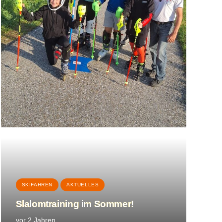
Kontakt per E-mail
SKIFAHREN
AKTUELLES
Slalomtraining im Sommer!
buero@bsc-surheim.com
vor 2 Jahren