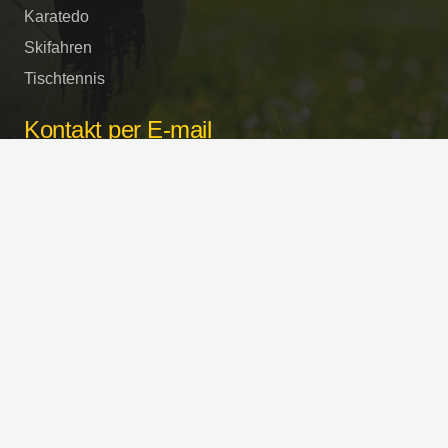
Karatedo
Skifahren
Tischtennis
Kontakt per E-mail
buero@bsc-surheim.com
Sportstätten
Turnhalle und Sportplätze
Schulstrasse / Freilassinger Strasse
in 83416 Saaldorf-Surheim
Copyright © 2023 BSC-Surheim 1946 e.V. Alle
Rechte vorbehalten.