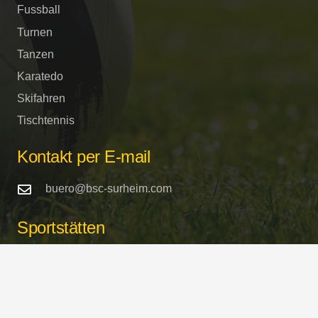
Fussball
Turnen
Tanzen
Karatedo
Skifahren
Tischtennis
Kontakt per E-mail
buero@bsc-surheim.com
Sportstätten
Turnhalle und Sportplätze
Schulstrasse / Freilassinger Strasse
in 83416 Saaldorf-Surheim