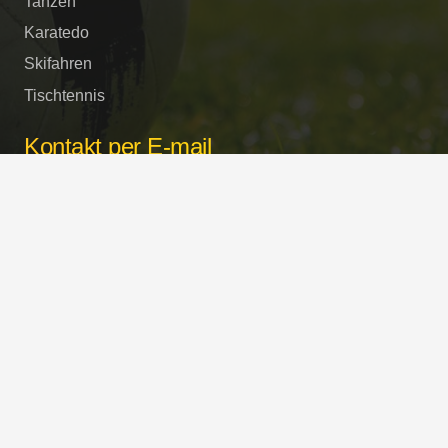
Tanzen
Karatedo
Skifahren
Tischtennis
Kontakt per E-mail
buero@bsc-surheim.com
Sportstätten
Turnhalle und Sportplätze
Schulstrasse / Freilassinger Strasse
in 83416 Saaldorf-Surheim
Copyright © 2023 BSC-Surheim 1946 e.V. Alle
Rechte vorbehalten.