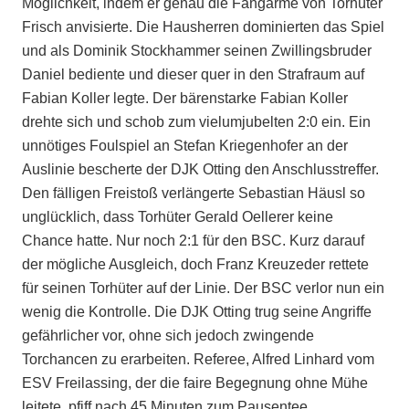
Möglichkeit, indem er genau die Fangarme von Torhüter
Frisch anvisierte. Die Hausherren dominierten das Spiel
und als Dominik Stockhammer seinen Zwillingsbruder
Daniel bediente und dieser quer in den Strafraum auf
Fabian Koller legte. Der bärenstarke Fabian Koller
drehte sich und schob zum vielumjubelten 2:0 ein. Ein
unnötiges Foulspiel an Stefan Kriegenhofer an der
Auslinie bescherte der DJK Otting den Anschlusstreffer.
Den fälligen Freistoß verlängerte Sebastian Häusl so
unglücklich, dass Torhüter Gerald Oellerer keine
Chance hatte. Nur noch 2:1 für den BSC. Kurz darauf
der mögliche Ausgleich, doch Franz Kreuzeder rettete
für seinen Torhüter auf der Linie. Der BSC verlor nun ein
wenig die Kontrolle. Die DJK Otting trug seine Angriffe
gefährlicher vor, ohne sich jedoch zwingende
Torchancen zu erarbeiten. Referee, Alfred Linhard vom
ESV Freilassing, der die faire Begegnung ohne Mühe
leitete, pfiff nach 45 Minuten zum Pausentee.