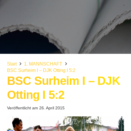
Start
1. MANNSCHAFT
BSC Surheim I – DJK Otting I 5:2
BSC Surheim I – DJK
Otting I 5:2
Veröffentlicht am
26. April 2015