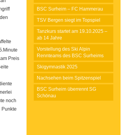
ian
griff
BSC Surheim – FC Hammerau
 den
TSV Bergen siegt im Topspiel
Tanzkurs startet am 19.10.2025 –
ab 14 Jahre
ffelte
Vorstellung des Ski Alpin
5.Minute
Rennteams des BSC Surheims
 kam Preis
eite
Skigymnastik 2025
Nachsehen beim Spitzenspiel
diente
BSC Surheim überrennt SG
nerlei
Schönau
ute noch
e Punkte