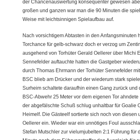
der Chancenauswertung konsequenter gewesen aber m
großen und ganzen war man die 90 Minuten die spi
Weise mit leichtsinnigen Spielaufbau auf.
Nach vorsichtigem Abtasten in den Anfangsminuten ha
Torchance für gelb-schwarz doch er verzog um Zentim
ausgehend von Torhüter Gerald Oellerer über Michi E
Sennefelder auftauchte hatten die Gastgeber wiederum 
durch Thomas Ehrmann der Torhüter Sennefelder mit
BSC blieb am Drücker und der wiederum stark spiele
Surheim schaltete daraufhin einen Gang zurück und di
BSC-Abwehr 25 Meter vor dem eigenen Tor ahndete Sc
der abgefälschte Schuß schlug unhaltbar für Goalie O
Heimelf. Die Gästeelf sortierte sich noch von diesen
Oellerer ein. Wieder war ein unnötiges Foul ausschla
Stefan Mutschler zur vielumjubelten 2:1 Führung für d