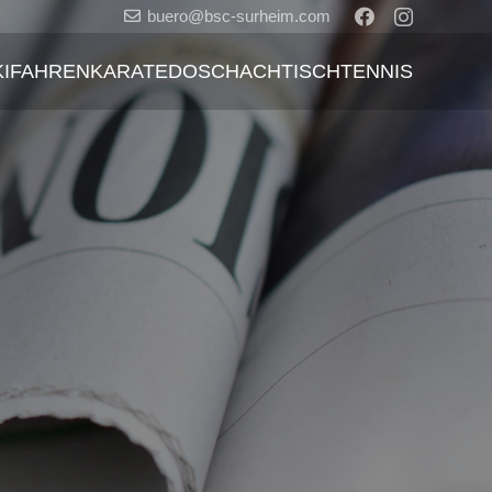
buero@bsc-surheim.com
KIFAHREN
KARATEDO
SCHACH
TISCHTENNIS