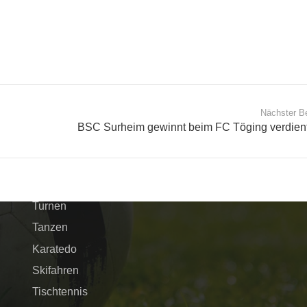
Nächster Be
BSC Surheim gewinnt beim FC Töging verdient
Schnellnavigation
Verein
Fussball
Turnen
Tanzen
Karatedo
Skifahren
Tischtennis