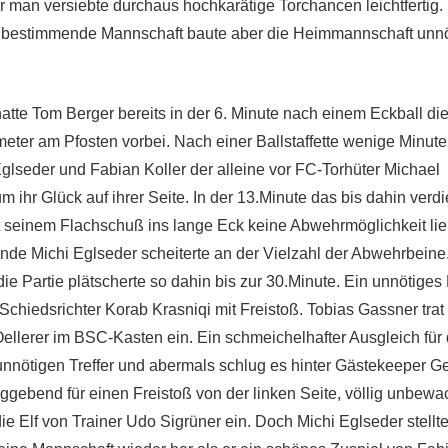
an versiebte durchaus hochkarätige Torchancen leichtfertig.
elbestimmende Mannschaft baute aber die Heimmannschaft unnö
tte Tom Berger bereits in der 6. Minute nach einem Eckball die
eter am Pfosten vorbei. Nach einer Ballstaffette wenige Minute
glseder und Fabian Koller der alleine vor FC-Torhüter Michael
ihr Glück auf ihrer Seite. In der 13.Minute das bis dahin verdi
 seinem Flachschuß ins lange Eck keine Abwehrmöglichkeit lie
nde Michi Eglseder scheiterte an der Vielzahl der Abwehrbeine
e Partie plätscherte so dahin bis zur 30.Minute. Ein unnötiges 
hiedsrichter Korab Krasniqi mit Freistoß. Tobias Gassner trat
ellerer im BSC-Kasten ein. Ein schmeichelhafter Ausgleich für 
 unnötigen Treffer und abermals schlug es hinter Gästekeeper G
ggebend für einen Freistoß von der linken Seite, völlig unbewac
ie Elf von Trainer Udo Sigrüner ein. Doch Michi Eglseder stellt