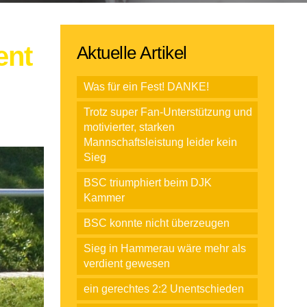
ent
Aktuelle Artikel
Was für ein Fest! DANKE!
Trotz super Fan-Unterstützung und
motivierter, starken
Mannschaftsleistung leider kein
Sieg
BSC triumphiert beim DJK
Kammer
BSC konnte nicht überzeugen
Sieg in Hammerau wäre mehr als
verdient gewesen
ein gerechtes 2:2 Unentschieden