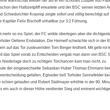
eine Mannschaft wieder her als er ein schönes Zuspiel von Fab
schon den Halbzeitpfiff erwartete und der BSC seinen letzten An
d Schiedsrichter Krasniqi zeigte sofort und völlig berechtigt auf
 Kapitän Felix Bischoff unhaltbar zur 3:2 Führung.
mehr so ins Spiel, der FC wirkte überlegen aber die dichtgesta
üter Oellerer Endstation. Die Heimelf schwächte sich in der 6
ein auf das Tor zusteuernden Tom Berger festhielt. Mit gelb-rot
nd das Spiel vorab zu Entscheiden vergab man dann von BSC S
 Niederlage doch zu richtigen Torchancen kam man nicht, zu
. Minute der eingewechselte Sebastian Huber Thomas Ehrmann be
orentscheidung gefallen. Eglseder ließ Torhüter Sennefelder kei
 schien gelaufen und Robert Stallmayer erhöhte in der 90. Min
 ein auch in dieser Höhe verdienter Sieg und eminent wichtig