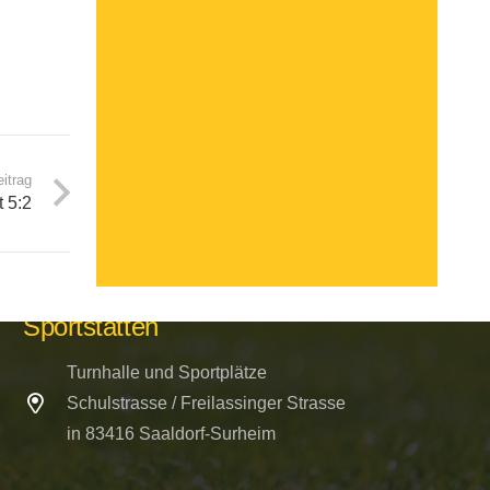
itrag
 5:2
Kontakt per E-mail
buero@bsc-surheim.com
Sportstätten
Turnhalle und Sportplätze
Schulstrasse / Freilassinger Strasse
in 83416 Saaldorf-Surheim