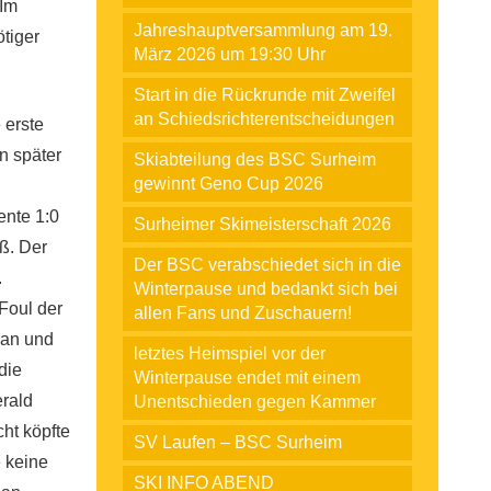
 Im
Jahreshauptversammlung am 19.
tiger
März 2026 um 19:30 Uhr
Start in die Rückrunde mit Zweifel
an Schiedsrichterentscheidungen
 erste
n später
Skiabteilung des BSC Surheim
gewinnt Geno Cup 2026
ente 1:0
Surheimer Skimeisterschaft 2026
ß. Der
Der BSC verabschiedet sich in die
.
Winterpause und bedankt sich bei
Foul der
allen Fans und Zuschauern!
 an und
letztes Heimspiel vor der
die
Winterpause endet mit einem
erald
Unentschieden gegen Kammer
ht köpfte
SV Laufen – BSC Surheim
e keine
SKI INFO ABEND