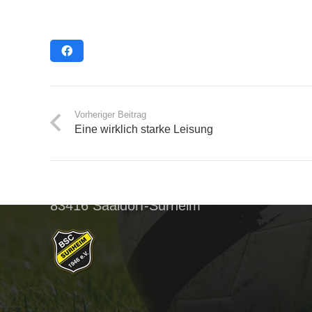
Vorheriger Beitrag
Eine wirklich starke Leisung
BSC Surheim
Postanschrift:
Spitzauer Wiese 12
83416 Saaldorf-Surheim