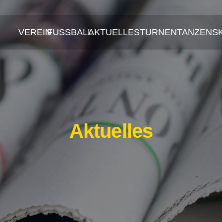
VEREIN
FUSSBALL
AKTUELLES
TURNEN
TANZEN
S
Aktuelles