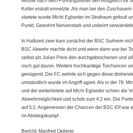
Minute nach dem Führungstreffer den Ausgleich für s
Koller eiskalt einnetzte. Als man bei den Zuschauern 
startete wurde Michi Eglseder im Strafraum gefoult un
Punkt. Gewohnt Nervenstark und unbeirrt verwandelte
In Halbzeit zwei kam zunächst der BSC Surheim nicht 
BSC Abwehr machte dicht und wenn dann war bei Torh
selbst als Julian Preis den durchgebrochenen und all
noch gut davon. Weitere hochkarätige Torchancen u
genügend. Der FC wehrte sich gegen diese drohende
umständlich wurde im Angriff agiert. Als in der 78
und der weiterleitete auf Michi Eglseder schien die V
Abwehrmöglichkeit und schob zum 4:2 ein. Die Partie
auf 5:2. Angemessen der Chancen der BSC-Elf war es
im Abstiegskampf .
Bericht: Manfred Oellerer