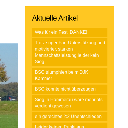
Aktuelle Artikel
Was für ein Fest! DANKE!
Trotz super Fan-Unterstützung und
motivierter, starken
Mannschaftsleistung leider kein
Sieg
BSC triumphiert beim DJK
Kammer
BSC konnte nicht überzeugen
Sieg in Hammerau wäre mehr als
verdient gewesen
ein gerechtes 2:2 Unentschieden
Leider keinen Punkt aus