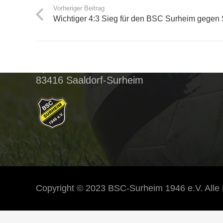
Vorheriger Beitrag
Wichtiger 4:3 Sieg für den BSC Surheim gegen
BSC Surheim
Postanschrift:
Spitzauer Wiese 12
83416 Saaldorf-Surheim
Copyright © 2023 BSC-Surheim 1946 e.V. Alle 