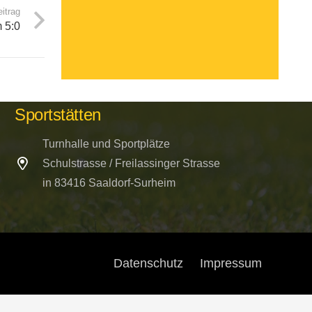
itrag
 5:0
Kontakt per E-mail
buero@bsc-surheim.com
Sportstätten
Turnhalle und Sportplätze
Schulstrasse / Freilassinger Strasse
in 83416 Saaldorf-Surheim
Datenschutz
Impressum