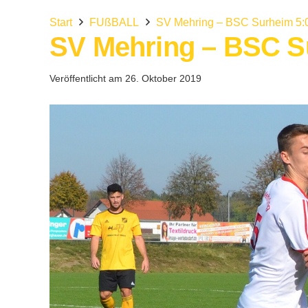
Start
FUßBALL
SV Mehring – BSC Surheim 5:
SV Mehring – BSC S
Veröffentlicht am
26. Oktober 2019