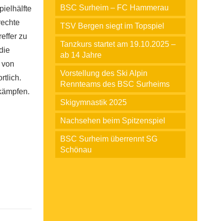
BSC Surheim – FC Hammerau
pielhälfte
rechte
TSV Bergen siegt im Topspiel
effer zu
Tanzkurs startet am 19.10.2025 –
die
ab 14 Jahre
 von
Vorstellung des Ski Alpin
tlich.
Rennteams des BSC Surheims
kämpfen.
Skigymnastik 2025
Nachsehen beim Spitzenspiel
BSC Surheim überrennt SG
Schönau