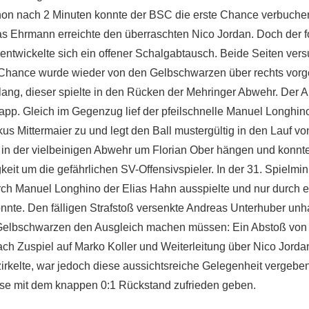
n nach 2 Minuten konnte der BSC die erste Chance verbuchen
as Ehrmann erreichte den überraschten Nico Jordan. Doch der 
entwickelte sich ein offener Schalgabtausch. Beide Seiten ver
e Chance wurde wieder von den Gelbschwarzen über rechts vorg
lang, dieser spielte in den Rücken der Mehringer Abwehr. Der 
app. Gleich im Gegenzug lief der pfeilschnelle Manuel Longhin
 Mittermaier zu und legt den Ball mustergültig in den Lauf v
 in der vielbeinigen Abwehr um Florian Ober hängen und konnte
keit um die gefährlichen SV-Offensivspieler. In der 31. Spielmi
urch Manuel Longhino der Elias Hahn ausspielte und nur durch e
nnte. Den fälligen Strafstoß versenkte Andreas Unterhuber unha
ie Gelbschwarzen den Ausgleich machen müssen: Ein Abstoß von
h Zuspiel auf Marko Koller und Weiterleitung über Nico Jorda
zirkelte, war jedoch diese aussichtsreiche Gelegenheit vergebe
use mit dem knappen 0:1 Rückstand zufrieden geben.