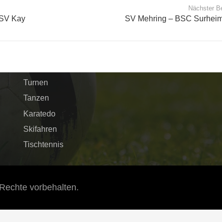
Nächster Be
 SV Kay
SV Mehring – BSC Surheim
Schnellnavigation
Verein
Fussball
Turnen
Tanzen
Karatedo
Skifahren
Tischtennis
Rechte vorbehalten.