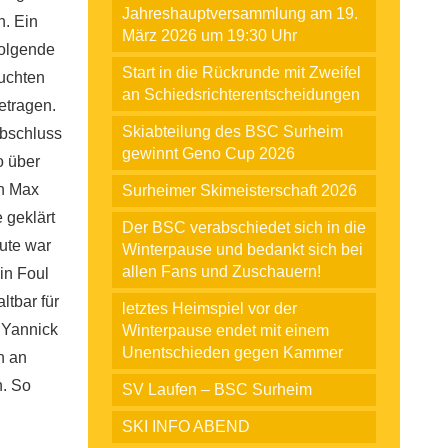
Jahreshauptversammlung am 19.
. Ein
März 2026 um 19:30 Uhr
folgende
Start in die Rückrunde mit Zweifel
suchten
an Schiedsrichterentscheidungen
etragen.
Skiabteilung des BSC Surheim
Abschluss
gewinnt Geno Cup 2026
o über
on Max
Surheimer Skimeisterschaft 2026
 geklärt
Der BSC verabschiedet sich in die
nute war
Winterpause und bedankt sich bei
allen Fans und Zuschauern!
in Foul
ltbar für
letztes Heimspiel vor der
 Yannick
Winterpause endet mit einem
Unentschieden gegen Kammer
n an
n. So
SV Laufen – BSC Surheim
SKI INFO ABEND