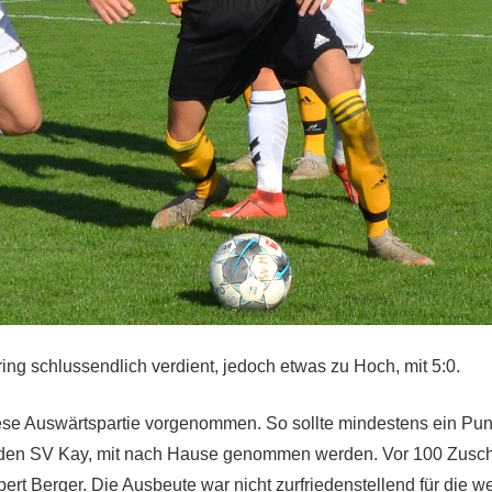
ng schlussendlich verdient, jedoch etwas zu Hoch, mit 5:0.
iese Auswärtspartie vorgenommen. So sollte mindestens ein Pun
den SV Kay, mit nach Hause genommen werden. Vor 100 Zusc
bert Berger. Die Ausbeute war nicht zurfriedenstellend für die 