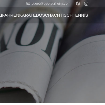
buero@bsc-surheim.com
KIFAHREN
KARATEDO
SCHACH
TISCHTENNIS