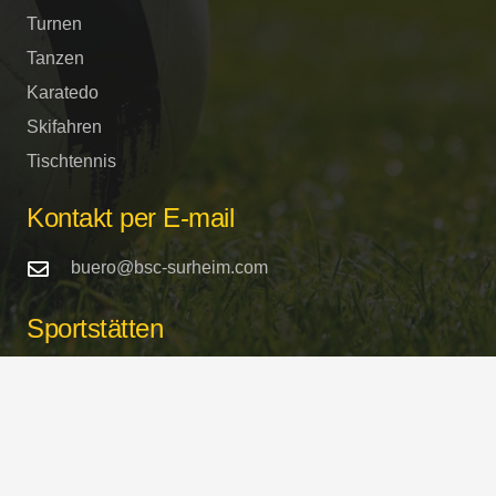
Turnen
Tanzen
Karatedo
Skifahren
Tischtennis
Kontakt per E-mail
buero@bsc-surheim.com
Sportstätten
Turnhalle und Sportplätze
Schulstrasse / Freilassinger Strasse
in 83416 Saaldorf-Surheim