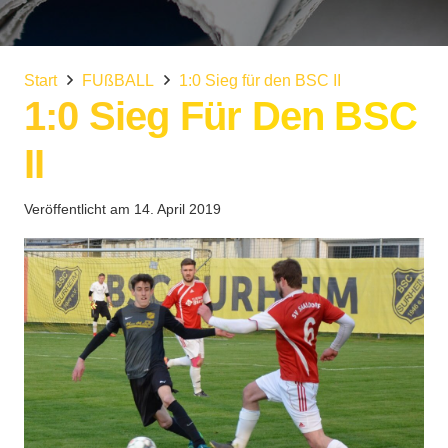
Start
FUßBALL
1:0 Sieg für den BSC II
1:0 Sieg Für Den BSC
II
Veröffentlicht am
14. April 2019