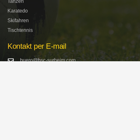
Tanzen
Karatedo
Skifahren
Tischtennis
Kontakt per E-mail
buero@bsc-surheim.com
Sportstätten
Turnhalle und Sportplätze
Schulstrasse / Freilassinger Strasse
in 83416 Saaldorf-Surheim
Copyright © 2023 BSC-Surheim 1946 e.V. Alle
Rechte vorbehalten.