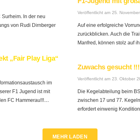
F1-Jugend mit großa
Veröffentlicht am
25. November
C Surheim. In der neu
Jungs von Rudi Dirnberger
Auf eine erfolgreiche Vorr
zurückblicken. Auch die Tra
Manfred, können stolz auf i
ekt „Fair Play Liga“
Zuwachs gesucht !!!
Veröffentlicht am
23. Oktober 
nformationsaustausch im
rer F1 Jugend ist mit
Die Kegelabteilung beim BS
 den FC Hammerau!!!…
zwischen 17 und 77. Kegeln 
erfordert einwenig Konditio
MEHR LADEN