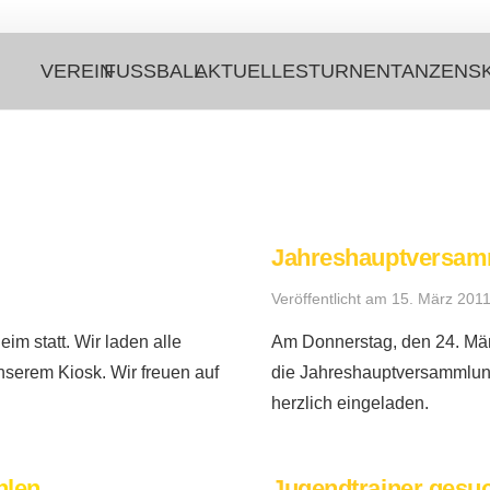
VEREIN
FUSSBALL
AKTUELLES
TURNEN
TANZEN
S
Jahreshauptversa
Veröffentlicht am
15. März 201
im statt. Wir laden alle
Am Donnerstag, den 24. Mär
nserem Kiosk. Wir freuen auf
die Jahreshauptversammlung 
herzlich eingeladen.
hlen
Jugendtrainer gesuc