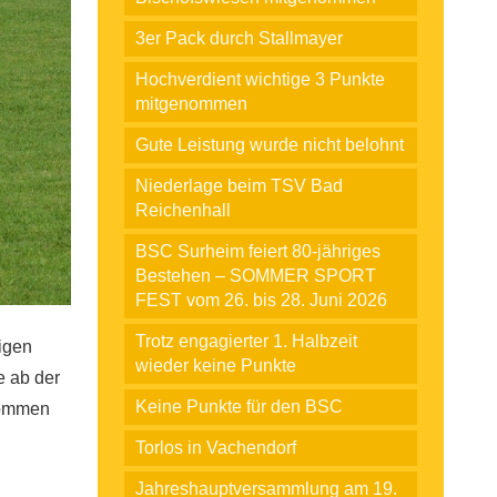
3er Pack durch Stallmayer
Hochverdient wichtige 3 Punkte
mitgenommen
Gute Leistung wurde nicht belohnt
Niederlage beim TSV Bad
Reichenhall
BSC Surheim feiert 80-jähriges
Bestehen – SOMMER SPORT
FEST vom 26. bis 28. Juni 2026
Trotz engagierter 1. Halbzeit
igen
wieder keine Punkte
e ab der
Keine Punkte für den BSC
kommen
Torlos in Vachendorf
Jahreshauptversammlung am 19.