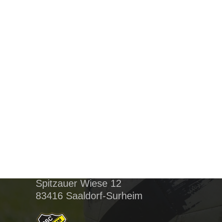
BSC Surheim
Postanschrift:
Spitzauer Wiese 12
83416 Saaldorf-Surheim