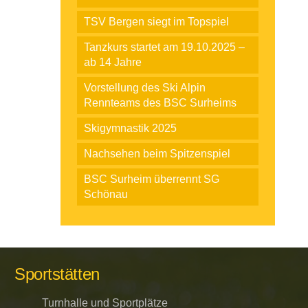
TSV Bergen siegt im Topspiel
Tanzkurs startet am 19.10.2025 –
ab 14 Jahre
Vorstellung des Ski Alpin
Rennteams des BSC Surheims
Skigymnastik 2025
Nachsehen beim Spitzenspiel
BSC Surheim überrennt SG
Schönau
Kontakt per E-mail
buero@bsc-surheim.com
Sportstätten
Turnhalle und Sportplätze